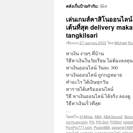
Slot
คลังเก็บป้ายกำกับ:
ยัง
เล่นเกมส์คาสิโนออนไลน์
เนื้อหา
เต้นที่สุด delivery m
tangkilsari
เขียนบน
27 เมษายน 2023
โดย
Michael Ru
หาเงิน ง่ายๆ ที่บ้าน
วิธีหาเงินในวัยเรียน ไม่ต้องลงทุน
หาเงินออนไลน์ วันละ 300
หาเงินออนไลน์ ถูกกฎหมาย
ทําอะไร ได้เงินทุกวัน
หารายได้เสริมออนไลน์
วิธี หาเงินออนไลน์ ได้จริง ลองดู
วิธีหาเงินเร็วที่สุด
…
โพสท์ใน
918Kiss
,
ABA
,
ABAGroup2
,
Bacc
no1huay.com
,
PG
,
PG Slot
,
PGSlot
,
pgslo
PunPro777.com
,
Pussy888
,
sagame168t
ออนไลน์
,
บาคาร่า
,
บาคาร่าออนไลน์
,
พนันอ