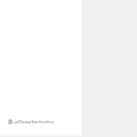
4
ภูมิใจเสนอโดย WordPress