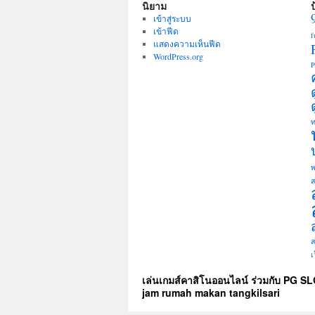
นิยาม
เข้าสู่ระบบ
เข้าฟีด
f
แสดงความเห็นฟีด
WordPress.org
P
ท
ส
ส
เ
เล่นเกมส์คาสิโนออนไลน์ ร่วมกับ PG SL
jam rumah makan tangkilsari