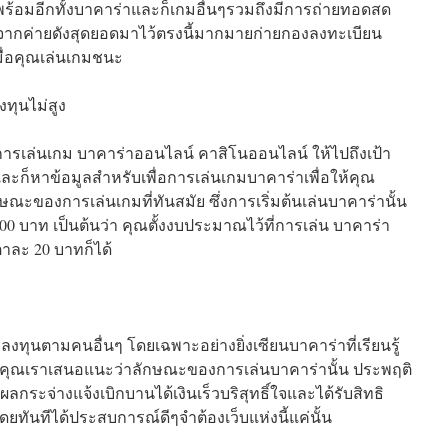
งพร้อมอีกทั้งบาคาร่าและก็เกมอื่นๆรวมถึงมีการถ่ายทอดสด
จากค่ายดังสุดยอดมาไว้ตรงนี้มากมายก่ายกองลงทะเบียน
เมื่อคุณเล่นเกมชนะ
งทุนไม่สูง
การเล่นเกม บาคาร่าออนไลน์ คาสิโนออนไลน์ ให้ไปถึงเป้า
และก็หาข้อมูลสำหรับเพื่อการเล่นเกมบาคาร่าเพื่อให้คุณ
ะของการเล่นเกมที่ทันสมัย ซึ่งการเริ่มต้นเล่นบาคาร่านั้น
00 บาท เป็นต้นว่า คุณตั้งงบประมาณไว้ที่การเล่น บาคาร่า
าละ 20 บาทก็ได้
องลงทุนตามคนอื่นๆ โดยเฉพาะอย่างยิ่งเซียนบาคาร่าที่เรียนรู้
บคุณเราเสนอแนะว่าลักษณะของการเล่นบาคาร่านั้น ประพฤติ
ระจ่างแจ้งเบิกบานได้เงินเร็วบริสุทธิ์ใจและได้รับสิทธิ
ดยทันทีได้ประสบการณ์ดีๆจำต้องเว็บแห่งนี้แค่นั้น