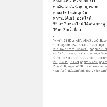
หาเงินออนไลน์ วันละ 300
หาเงินออนไลน์ ถูกกฎหมาย
ทําอะไร ได้เงินทุกวัน
หารายได้เสริมออนไลน์
วิธี หาเงินออนไลน์ ได้จริง ลองดู
วิธีหาเงินเร็วที่สุด
…
โพสท์ใน
918Kiss
,
ABA
,
ABAGroup2
,
Bacc
no1huay.com
,
PG
,
PG Slot
,
PGSlot
,
pgslo
PunPro777.com
,
Pussy888
,
sagame168t
ออนไลน์
,
บาคาร่า
,
บาคาร่าออนไลน์
,
พนันอ
กำกับ
918Kiss
,
ABA
,
ABAGroup2
,
Baccara
PG
,
PG Slot
,
PGSlot
,
pgslot77.com
,
pgslo
Pussy888
,
sagame168th.com
,
sexybacca
ร่าออนไลน์
,
พนันออนไลน์
,
สล็อต
,
สล็อตออนไ