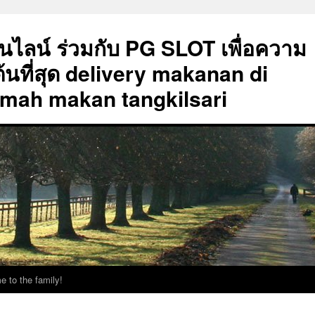
นไลน์ ร่วมกับ PG SLOT เพื่อความ
้นที่สุด delivery makanan di
umah makan tangkilsari
 to the family!