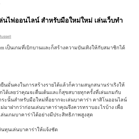
เล่นไพ่ออนไลน์ สำหรับมือใหม่ใหม่ เล่นเว็บทำ
Russell
m เป็นเกมที่เบิกบานและก็สร้างความบันเทิงให้กับสมาชิกได้
ั่งยืนมั่นคงในการสร้างรายได้แล้วก็ความสนุกสนานร่าเริงให้
อกได้เลยว่าคุณจะตื่นเต้นและก็สุขสบายทุกครั้งที่เล่นเกมกับ
ม้กระนั้นสำหรับมือใหม่ที่อยากจะเล่นบาคาร่า คาสิโนออนไลน์
หม่มาฝากว่าก่อนเล่นบาคาร่าคุณจึงควรทราบอะไรบ้าง เพื่อ
ล่นเกมบาคาร่าได้อย่างมีประสิทธิภาพสูงสุด
งินทุนเล่นบาคาร่าให้แจ้งชัด