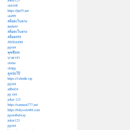
joker123
slot168
https://jin55.net
slot99
สล็อตเว็บตรง
jinda44
สล็อตเว็บตรง
สล็อต888
JINDA888
pgslot
พุซซี่888
บาคาร่า
slotxo
slotpg
ดูหนังโป๊
https://1xbetth.vip
pgslot
allbet24
pg slot
joker 123
https://samurai777.net
https://tokyoslot88.com
pgslotbetway
joker123
pgslot