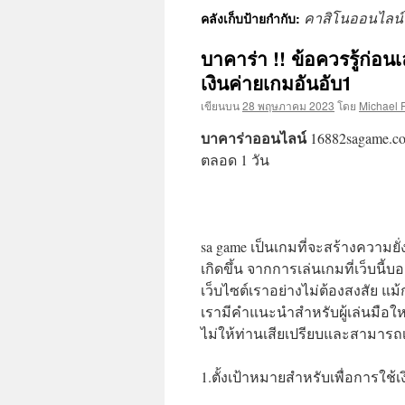
คาสิโนออนไลน์
คลังเก็บป้ายกำกับ:
ยัง
บาคาร่า !! ข้อควรรู้ก่อน
เนื้อหา
เงินค่ายเกมอันอับ1
เขียนบน
28 พฤษภาคม 2023
โดย
Michael 
บาคาร่าออนไลน์
16882sagame.co
ตลอด 1 วัน
sa game เป็นเกมที่จะสร้างความย
เกิดขึ้น จากการเล่นเกมที่เว็บนี้บ
เว็บไซต์เราอย่างไม่ต้องสงสัย แ
เรามีคำแนะนำสำหรับผู้เล่นมือใ
ไม่ให้ท่านเสียเปรียบและสามารถเ
1.ตั้งเป้าหมายสำหรับเพื่อการใช้เ